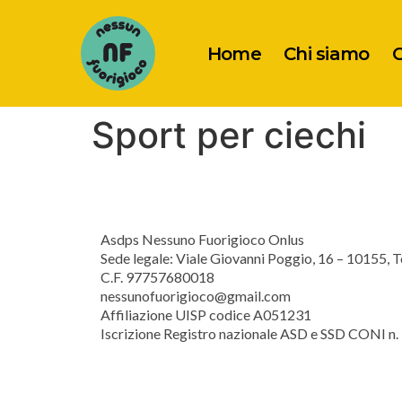
Home
Chi siamo
O
Sport per ciechi
Asdps Nessuno Fuorigioco Onlus
Sede legale: Viale Giovanni Poggio, 16 – 10155, T
C.F. 97757680018
nessunofuorigioco@gmail.com
Affiliazione UISP codice A051231
Iscrizione Registro nazionale ASD e SSD CONI n